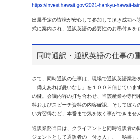
https://invest.hawaii.gov/2021-hankyu-hawaii-fair
出展予定の皆様が安心して参加して頂き成功へ
式に案内され、通訳英語の必要性のお墨付きを
同時通訳・通訳英語の仕事の
さて、同時通訳の仕事は、現場で通訳英語業務を
「備えあれば憂いなし」を１００％信じていま
の鍵。会議内容の打ち合わせ、当該産業や専門
料およびスピーチ資料の内容確認、そして彼らの
い方習得など、本番まで気を抜く事ができませ
通訳業務当日は、クライアントと同時通訳者の
ジェントとして通訳者の「付き人」、「秘書」