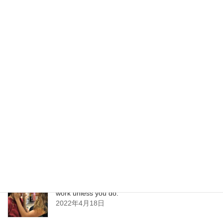
資料請求・相談・問合せ
最新情報・レポート
「ハワイ研修」ディスティネーション・マネジメ
ント・アクション・プラン Destination
Management Action Plan
2022年6月1日
ハワイ通訳 日本語は進化している！ Learning
never exhausts the mind. ￼
2022年5月25日
ハワイ研修：次世代のための国益を Nothing will
work unless you do.
2022年4月18日