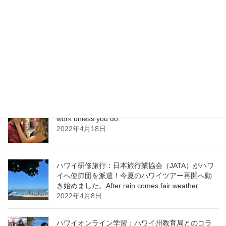
ント・アクション・プラン Destination
Management Action Plan
2022年6月1日
ハワイ通訳 日本語は進化している！ Learning
never exhausts the mind. ￼
2022年5月25日
ハワイ研修：次世代のための国益を Nothing will
work unless you do.
2022年4月18日
ハワイ研修旅行：日本旅行業協会（JATA）がハワ
イへ使節団を派遣！今夏のハワイツアー再開へ動
き始めました。After rain comes fair weather.
2022年4月8日
ハワイオンライン学習：ハワイ州教育局とのコラ