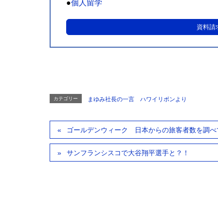
●
個人留学
資料請
カテゴリー
まゆみ社長の一言 ハワイリボンより
ゴールデンウィーク 日本からの旅客者数を調べ
サンフランシスコで大谷翔平選手と？！